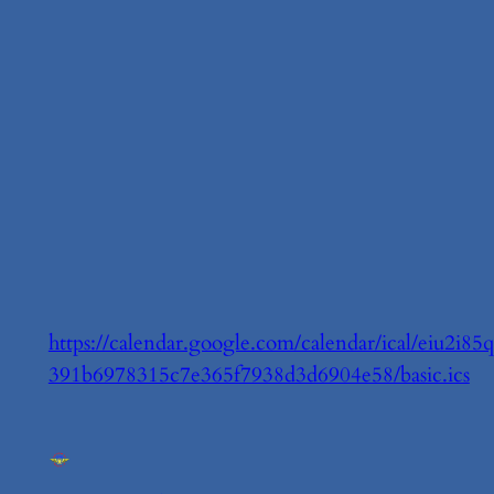
https://calendar.google.com/calendar/ical/eiu2
391b6978315c7e365f7938d3d6904e58/basic.ics